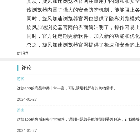
其次，旋风加速浏览器官网注重用户的隐私和安全
该浏览器内置了强大的安全防护机制，能够阻止各
同时，旋风加速浏览器官网也提供了隐私浏览模式
旋风加速浏览器官网的界面简洁明了，操作容易上
同时，官方还定期更新软件，加入新的功能和优化
总之，旋风加速浏览器官网提供了极速和安全的上网
#18#
评论
游客
这款app的商品种类非常丰富，可以满足我所有的购物需求。
2024-01-27
游客
这款app的售后服务非常完善，遇到问题总是能够得到妥善解决，让我能
2024-01-27