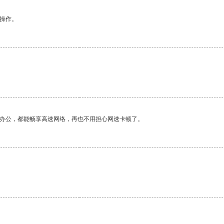
悉操作。
作办公，都能畅享高速网络，再也不用担心网速卡顿了。