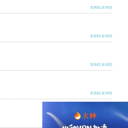
支持
[0]
反对
[0]
支持
[0]
反对
[0]
支持
[0]
反对
[0]
支持
[0]
反对
[0]
支持
[0]
反对
[0]