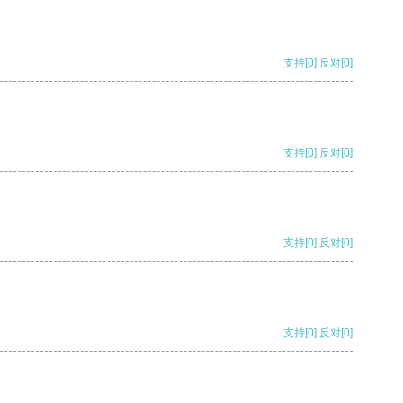
支持
[0]
反对
[0]
支持
[0]
反对
[0]
支持
[0]
反对
[0]
支持
[0]
反对
[0]