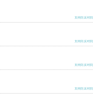
支持
[0]
反对
[0]
支持
[0]
反对
[0]
支持
[0]
反对
[0]
支持
[0]
反对
[0]