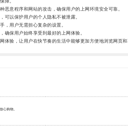
保障。
种恶意程序和网站的攻击，确保用户的上网环境安全可靠。
，可以保护用户的个人隐私不被泄露。
手，用户无需担心复杂的设置。
，确保用户始终享受到最好的上网体验。
体验，让用户在快节奏的生活中能够更加方便地浏览网页和
够放心购物。