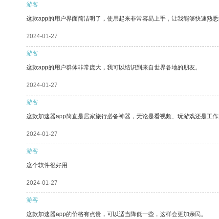
游客
这款app的用户界面简洁明了，使用起来非常容易上手，让我能够快速熟
2024-01-27
游客
这款app的用户群体非常庞大，我可以结识到来自世界各地的朋友。
2024-01-27
游客
这款加速器app简直是居家旅行必备神器，无论是看视频、玩游戏还是工
2024-01-27
游客
这个软件很好用
2024-01-27
游客
这款加速器app的价格有点贵，可以适当降低一些，这样会更加亲民。