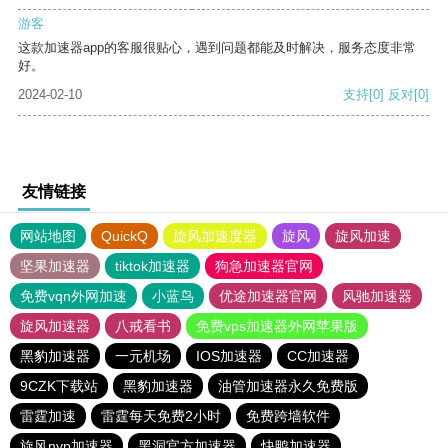
游客
这款加速器app的客服很贴心，遇到问题都能及时解决，服务态度非常
好。
2024-02-10
支持
[0]
反对
[0]
友情链接
网站地图
QuickQ
旋风加速度器
旋风
旋风加速
坚果加速器
tiktok加速器
狗急加速器官网
免费vqn外网加速
小蓝鸟
优途加速器官网
风驰加速器
旋风加速器
八戒看书
免费vps加速器外网苹果版
黑豹加速器
一元机场
IOS加速器
CC加速器
9CZK下载站
黑豹加速器
油管加速器永久免费版
雷霆加速
雷霆每天免费2小时
免费跨墙软件
旋风nvp加速器
黑洞官方加速器
快鸭加速器