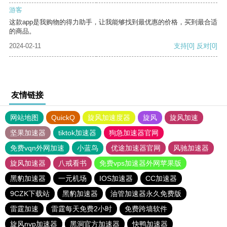
游客
这款app是我购物的得力助手，让我能够找到最优惠的价格，买到最合适
的商品。
2024-02-11
支持
[0]
反对
[0]
友情链接
网站地图
QuickQ
旋风加速度器
旋风
旋风加速
坚果加速器
tiktok加速器
狗急加速器官网
免费vqn外网加速
小蓝鸟
优途加速器官网
风驰加速器
旋风加速器
八戒看书
免费vps加速器外网苹果版
黑豹加速器
一元机场
IOS加速器
CC加速器
9CZK下载站
黑豹加速器
油管加速器永久免费版
雷霆加速
雷霆每天免费2小时
免费跨墙软件
旋风nvp加速器
黑洞官方加速器
快鸭加速器