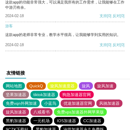
这款app的功能非常强大，可以满足我所有的工作需求，让我能够在工作
中游刃有余。
2024-02-18
支持
[0]
反对
[0]
游客
这款app的老师非常专业，教学水平很高，让我能够学到实用的知识。
2024-02-18
支持
[0]
反对
[0]
友情链接
网站地图
QuickQ
旋风加速度器
旋风
旋风加速
坚果加速器
tiktok加速器
狗急加速器官网
免费vqn外网加速
小蓝鸟
优途加速器官网
风驰加速器
旋风加速器
八戒看书
免费vps加速器外网苹果版
黑豹加速器
一元机场
IOS加速器
CC加速器
9CZK下载站
黑豹加速器
油管加速器永久免费版