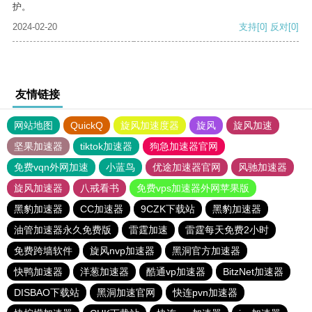
护。
2024-02-20
支持
[0]
反对
[0]
友情链接
网站地图
QuickQ
旋风加速度器
旋风
旋风加速
坚果加速器
tiktok加速器
狗急加速器官网
免费vqn外网加速
小蓝鸟
优途加速器官网
风驰加速器
旋风加速器
八戒看书
免费vps加速器外网苹果版
黑豹加速器
CC加速器
9CZK下载站
黑豹加速器
油管加速器永久免费版
雷霆加速
雷霆每天免费2小时
免费跨墙软件
旋风nvp加速器
黑洞官方加速器
快鸭加速器
洋葱加速器
酷通vp加速器
BitzNet加速器
DISBAO下载站
黑洞加速官网
快连pvn加速器