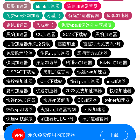
坚果加速器
tiktok加速器
狗急加速器官网
免费vqn外网加速
小蓝鸟
优途加速器官网
风驰加速器
旋风加速器
八戒看书
免费vps加速器外网苹果版
黑豹加速器
CC加速器
9CZK下载站
黑豹加速器
油管加速器永久免费版
雷霆加速
雷霆每天免费2小时
免费跨墙软件
旋风nvp加速器
黑洞官方加速器
快鸭加速器
洋葱加速器
酷通vp加速器
BitzNet加速器
DISBAO下载站
黑洞加速官网
快连pvn加速器
快柠檬加速器
CHK下载站
快连pvn加速器
ios加速器
夏时加速器
优途加速器
2023免费加速神器
快橙加速器
快连npv加速器
快连vn破解版
CC加速器
twitter加速器
蚂蚁vp加速器
火箭vp加速器官网
云梯加速器
快连vn破解版
加速器试用3小时
vp加速器官网
快鸭加速器
大象加速器
永久免费使用的加速器
下载