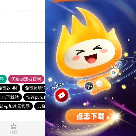
支持
[0]
反对
[0]
支持
[0]
反对
[0]
鸟
优途加速器官网
风驰加速器
旋风加速器
八戒看书
免费2小时
免费跨墙软件
旋风nvp加速器
黑洞官方加速器
CHK下载站
快连pvn加速器
ios加速器
夏时加速器
箭vp加速器官网
云梯加速器
快连vn破解版
1.865862s
排行
推荐