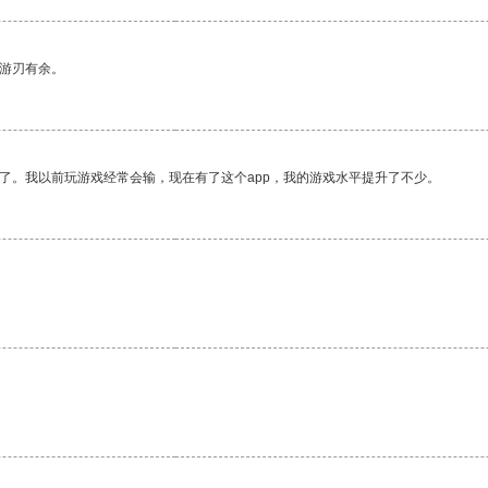
中游刃有余。
了。我以前玩游戏经常会输，现在有了这个app，我的游戏水平提升了不少。