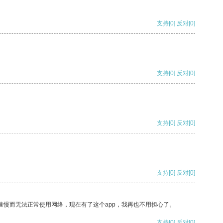
支持
[0]
反对
[0]
支持
[0]
反对
[0]
支持
[0]
反对
[0]
支持
[0]
反对
[0]
速慢而无法正常使用网络，现在有了这个app，我再也不用担心了。
支持
[0]
反对
[0]