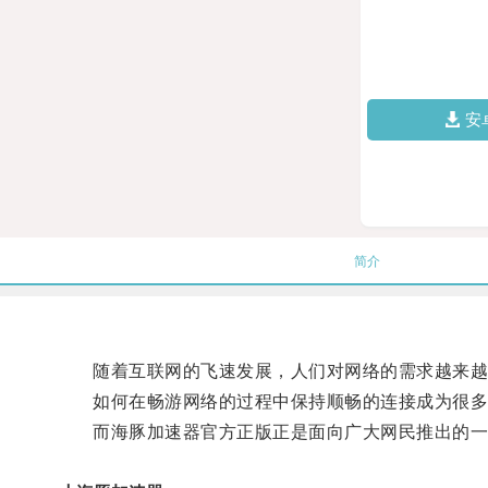
安
简介
随着互联网的飞速发展，人们对网络的需求越来越
如何在畅游网络的过程中保持顺畅的连接成为很多
而海豚加速器官方正版正是面向广大网民推出的一