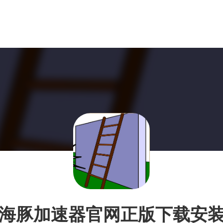
海豚加速器官网正版下载安