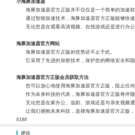
小海豚加速器
海豚加速器官方正版并不仅仅是一个简单的加速软
通过智能加速技术，海豚加速器官方正版能够快速
无论您是在观看高清视频、在线游戏还是进行办公
海豚加速器官方网站
海豚加速器官方正版的优势还不止于此。
它采用了先进的加密技术，保护您的网络安全和隐
海豚加速器官方正版会员获取方法
您可以放心地使用海豚加速器官方正版，阻止任何
作为未来科技的代表，海豚加速器官方正版将伴随
无论您是在家办公、追剧、游戏还是与亲友视频通
让我们拥抱未来科技，选择海豚加速器官方正版，
#18#
评论