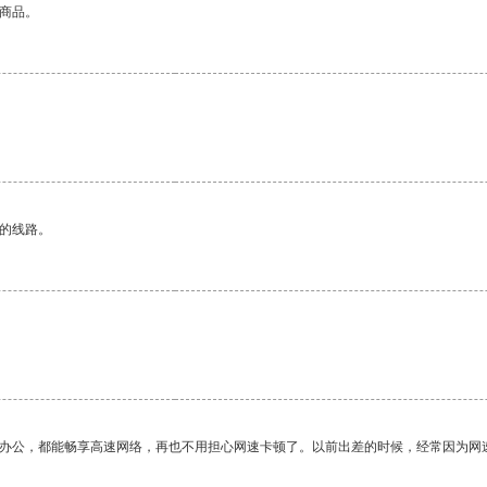
的商品。
区的线路。
作办公，都能畅享高速网络，再也不用担心网速卡顿了。以前出差的时候，经常因为网