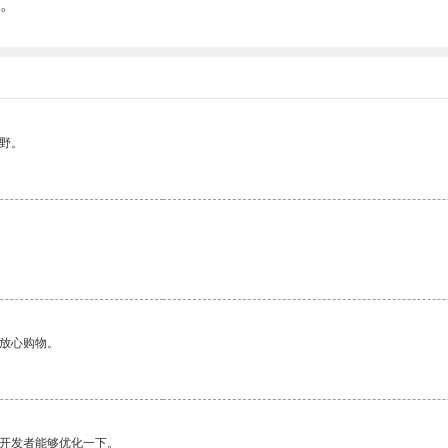
。
野。
够放心购物。
望开发者能够优化一下。