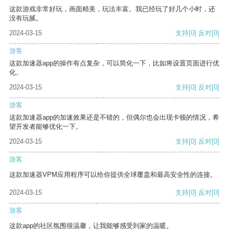
这款游戏非常好玩，画面精美，玩法丰富。我已经玩了好几个小时，还
没有玩腻。
2024-03-15
支持
[0]
反对
[0]
游客
这款加速器app的操作有点复杂，可以简化一下，比如将设置页面进行优
化。
2024-03-15
支持
[0]
反对
[0]
游客
这款加速器app的加速效果还是不错的，但偶尔也会出现卡顿的情况，希
望开发者能够优化一下。
2024-03-15
支持
[0]
反对
[0]
游客
这款加速器VPM应用程序可以给你提供全球覆盖和最高安全性的连接。
2024-03-15
支持
[0]
反对
[0]
游客
这款app的社区氛围很温馨，让我能够感受到家的温暖。