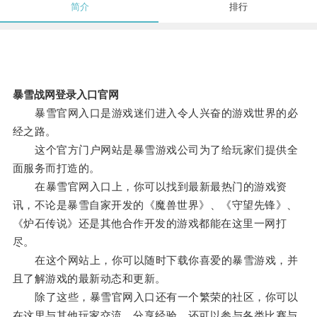
简介
排行
暴雪战网登录入口官网
暴雪官网入口是游戏迷们进入令人兴奋的游戏世界的必
经之路。
这个官方门户网站是暴雪游戏公司为了给玩家们提供全
面服务而打造的。
在暴雪官网入口上，你可以找到最新最热门的游戏资
讯，不论是暴雪自家开发的《魔兽世界》、《守望先锋》、
《炉石传说》还是其他合作开发的游戏都能在这里一网打
尽。
在这个网站上，你可以随时下载你喜爱的暴雪游戏，并
且了解游戏的最新动态和更新。
除了这些，暴雪官网入口还有一个繁荣的社区，你可以
在这里与其他玩家交流、分享经验，还可以参与各类比赛与