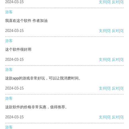
2024-03-15
支持
[0]
反对
[0]
游客
我喜欢这个软件 作者加油
2024-03-15
支持
[0]
反对
[0]
游客
这个软件很好用
2024-03-15
支持
[0]
反对
[0]
游客
这款app的游戏非常好玩，可以让我消磨时间。
2024-03-15
支持
[0]
反对
[0]
游客
这款软件的价格非常实惠，值得推荐。
2024-03-15
支持
[0]
反对
[0]
游客