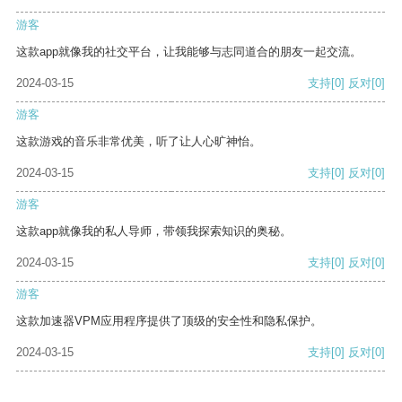
游客
这款app就像我的社交平台，让我能够与志同道合的朋友一起交流。
2024-03-15
支持
[0]
反对
[0]
游客
这款游戏的音乐非常优美，听了让人心旷神怡。
2024-03-15
支持
[0]
反对
[0]
游客
这款app就像我的私人导师，带领我探索知识的奥秘。
2024-03-15
支持
[0]
反对
[0]
游客
这款加速器VPM应用程序提供了顶级的安全性和隐私保护。
2024-03-15
支持
[0]
反对
[0]