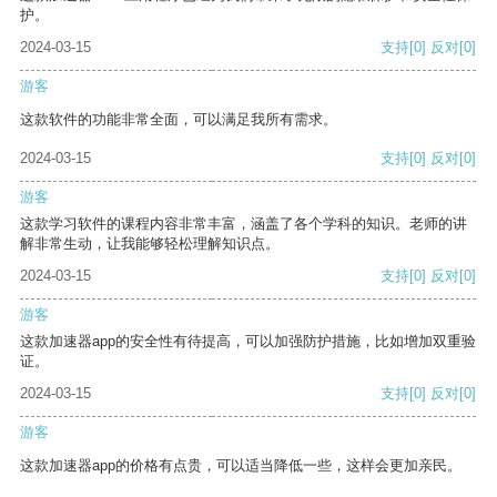
护。
2024-03-15
支持
[0]
反对
[0]
游客
这款软件的功能非常全面，可以满足我所有需求。
2024-03-15
支持
[0]
反对
[0]
游客
这款学习软件的课程内容非常丰富，涵盖了各个学科的知识。老师的讲
解非常生动，让我能够轻松理解知识点。
2024-03-15
支持
[0]
反对
[0]
游客
这款加速器app的安全性有待提高，可以加强防护措施，比如增加双重验
证。
2024-03-15
支持
[0]
反对
[0]
游客
这款加速器app的价格有点贵，可以适当降低一些，这样会更加亲民。