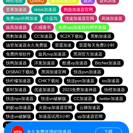
网站地图
QuickQ
旋风加速度器
旋风
旋风加速
坚果加速器
tiktok加速器
狗急加速器官网
免费vqn外网加速
小蓝鸟
优途加速器官网
风驰加速器
旋风加速器
八戒看书
免费vps加速器外网苹果版
黑豹加速器
CC加速器
9CZK下载站
黑豹加速器
油管加速器永久免费版
雷霆加速
雷霆每天免费2小时
免费跨墙软件
旋风nvp加速器
黑洞官方加速器
快鸭加速器
洋葱加速器
酷通vp加速器
BitzNet加速器
DISBAO下载站
黑洞加速官网
快连pvn加速器
快柠檬加速器
CHK下载站
快连pvn加速器
ios加速器
夏时加速器
优途加速器
2023免费加速神器
快橙加速器
快连npv加速器
快连vn破解版
CC加速器
twitter加速器
蚂蚁vp加速器
火箭vp加速器官网
云梯加速器
快连vn破解版
加速器试用3小时
vp加速器官网
快鸭加速器
大象加速器
永久免费使用的加速器
下载