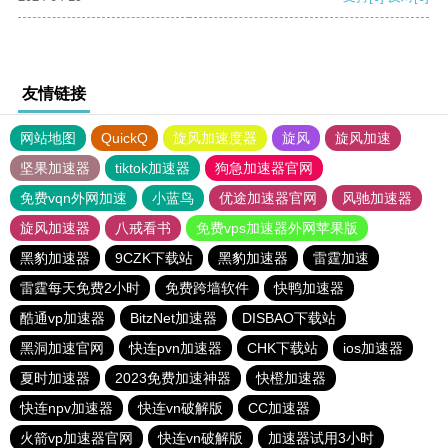
友情链接
网站地图
QuickQ
旋风加速度器
旋风
旋风加速
坚果加速器
tiktok加速器
狗急加速器官网
免费vqn外网加速
小蓝鸟
优途加速器官网
风驰加速器
旋风加速器
八戒看书
免费vps加速器外网苹果版
黑豹加速器
9CZK下载站
黑豹加速器
雷霆加速
雷霆每天免费2小时
免费跨墙软件
快鸭加速器
酷通vp加速器
BitzNet加速器
DISBAO下载站
黑洞加速官网
快连pvn加速器
CHK下载站
ios加速器
夏时加速器
2023免费加速神器
快橙加速器
快连npv加速器
快连vn破解版
CC加速器
火箭vp加速器官网
快连vn破解版
加速器试用3小时