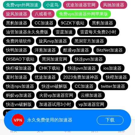
免费vqn外网加速
小蓝鸟
优途加速器官网
风驰加速器
旋风加速器
八戒看书
免费vps加速器外网苹果版
黑豹加速器
CC加速器
9CZK下载站
黑豹加速器
油管加速器永久免费版
雷霆加速
雷霆每天免费2小时
免费跨墙软件
旋风nvp加速器
黑洞官方加速器
快鸭加速器
洋葱加速器
酷通vp加速器
BitzNet加速器
DISBAO下载站
黑洞加速官网
快连pvn加速器
快柠檬加速器
CHK下载站
快连pvn加速器
ios加速器
夏时加速器
优途加速器
2023免费加速神器
快橙加速器
快连npv加速器
快连vn破解版
CC加速器
twitter加速器
蚂蚁vp加速器
火箭vp加速器官网
云梯加速器
快连vn破解版
加速器试用3小时
vp加速器官网
快鸭加速器
大象加速器
永久免费使用的加速器
下载
1.529107s
首页
安卓
苹果
排行
推荐