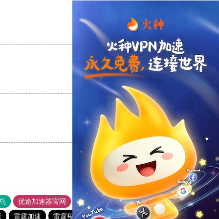
支持
[0]
反对
[0]
支持
[0]
反对
[0]
支持
[0]
反对
[0]
鸟
优途加速器官网
风驰加速器
旋风加速器
八戒看书
版
雷霆加速
雷霆每天免费2小时
免费跨墙软件