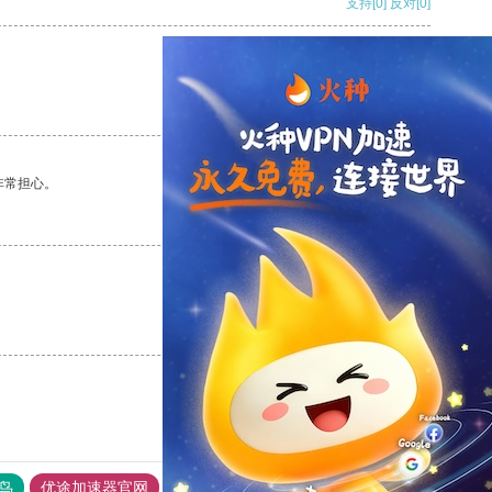
支持
[0]
反对
[0]
支持
[0]
反对
[0]
非常担心。
支持
[0]
反对
[0]
支持
[0]
反对
[0]
鸟
优途加速器官网
风驰加速器
旋风加速器
八戒看书