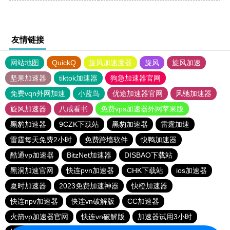
友情链接
网站地图
QuickQ
旋风加速度器
旋风
旋风加速
坚果加速器
tiktok加速器
狗急加速器官网
免费vqn外网加速
小蓝鸟
优途加速器官网
风驰加速器
旋风加速器
八戒看书
免费vps加速器外网苹果版
黑豹加速器
9CZK下载站
黑豹加速器
雷霆加速
雷霆每天免费2小时
免费跨墙软件
快鸭加速器
酷通vp加速器
BitzNet加速器
DISBAO下载站
黑洞加速官网
快连pvn加速器
CHK下载站
ios加速器
夏时加速器
2023免费加速神器
快橙加速器
快连npv加速器
快连vn破解版
CC加速器
火箭vp加速器官网
快连vn破解版
加速器试用3小时