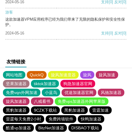
2024-05-16
支持
[0]
反对
[0]
游客
这款加速器VPM应用程序已经为我们带来了无限的隐私保护和安全性保
护。
2024-05-16
支持
[0]
反对
[0]
友情链接
网站地图
QuickQ
旋风加速度器
旋风
旋风加速
坚果加速器
tiktok加速器
狗急加速器官网
免费vqn外网加速
小蓝鸟
优途加速器官网
风驰加速器
旋风加速器
八戒看书
免费vps加速器外网苹果版
黑豹加速器
9CZK下载站
黑豹加速器
雷霆加速
雷霆每天免费2小时
免费跨墙软件
快鸭加速器
酷通vp加速器
BitzNet加速器
DISBAO下载站