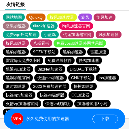
友情链接
网站地图
QuickQ
旋风加速度器
旋风
旋风加速
坚果加速器
tiktok加速器
狗急加速器官网
免费vqn外网加速
小蓝鸟
优途加速器官网
风驰加速器
旋风加速器
八戒看书
免费vps加速器外网苹果版
黑豹加速器
9CZK下载站
黑豹加速器
雷霆加速
雷霆每天免费2小时
免费跨墙软件
快鸭加速器
酷通vp加速器
BitzNet加速器
DISBAO下载站
黑洞加速官网
快连pvn加速器
CHK下载站
ios加速器
夏时加速器
2023免费加速神器
快橙加速器
快连npv加速器
快连vn破解版
CC加速器
火箭vp加速器官网
快连vn破解版
加速器试用3小时
快鸭加速器
永久免费使用的加速器
下载
0.082597s