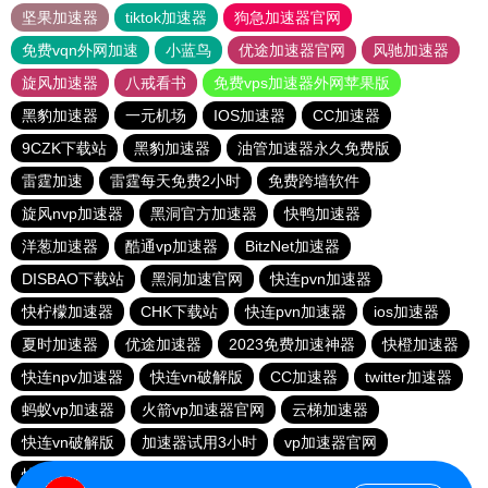
坚果加速器
tiktok加速器
狗急加速器官网
免费vqn外网加速
小蓝鸟
优途加速器官网
风驰加速器
旋风加速器
八戒看书
免费vps加速器外网苹果版
黑豹加速器
一元机场
IOS加速器
CC加速器
9CZK下载站
黑豹加速器
油管加速器永久免费版
雷霆加速
雷霆每天免费2小时
免费跨墙软件
旋风nvp加速器
黑洞官方加速器
快鸭加速器
洋葱加速器
酷通vp加速器
BitzNet加速器
DISBAO下载站
黑洞加速官网
快连pvn加速器
快柠檬加速器
CHK下载站
快连pvn加速器
ios加速器
夏时加速器
优途加速器
2023免费加速神器
快橙加速器
快连npv加速器
快连vn破解版
CC加速器
twitter加速器
蚂蚁vp加速器
火箭vp加速器官网
云梯加速器
快连vn破解版
加速器试用3小时
vp加速器官网
快鸭加速器
大象加速器