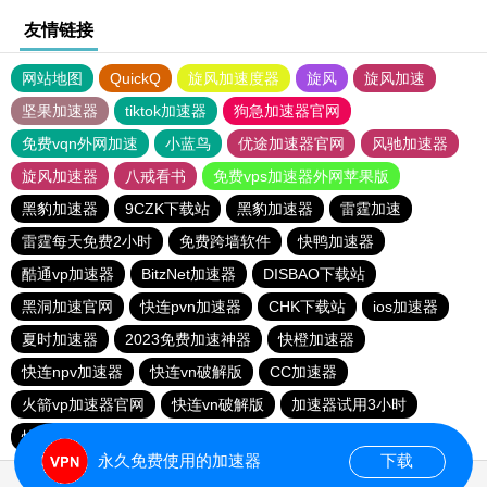
友情链接
网站地图
QuickQ
旋风加速度器
旋风
旋风加速
坚果加速器
tiktok加速器
狗急加速器官网
免费vqn外网加速
小蓝鸟
优途加速器官网
风驰加速器
旋风加速器
八戒看书
免费vps加速器外网苹果版
黑豹加速器
9CZK下载站
黑豹加速器
雷霆加速
雷霆每天免费2小时
免费跨墙软件
快鸭加速器
酷通vp加速器
BitzNet加速器
DISBAO下载站
黑洞加速官网
快连pvn加速器
CHK下载站
ios加速器
夏时加速器
2023免费加速神器
快橙加速器
快连npv加速器
快连vn破解版
CC加速器
火箭vp加速器官网
快连vn破解版
加速器试用3小时
快鸭加速器
永久免费使用的加速器
下载