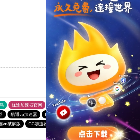
支持
[0]
反对
[0]
支持
[0]
反对
[0]
鸟
优途加速器官网
风驰加速器
旋风加速器
八戒看书
器
酷通vp加速器
BitzNet加速器
DISBAO下载站
连vn破解版
CC加速器
火箭vp加速器官网
快连vn破解版