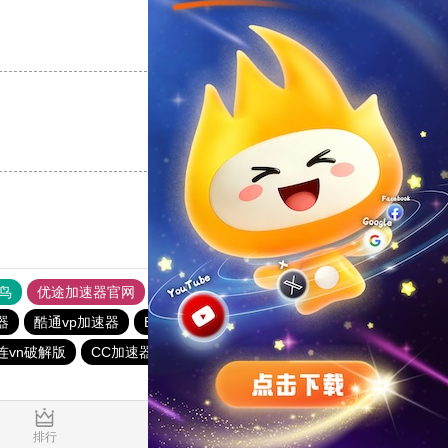
支持
[0]
反对
[0]
支持
[0]
反对
[0]
鸟
优途加速器官网
风驰加速器
旋风加速器
八戒看书
器
酷通vp加速器
BitzNet加速器
DISBAO下载站
连vn破解版
CC加速器
火箭vp加速器官网
快连vn破解版
0.145259s
排行
推荐