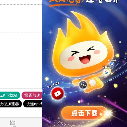
支持
[0]
反对
[0]
支持
[0]
反对
[0]
CZK下载站
雷霆加速
雷霆每天免费2小时
免费跨墙软件
快橙加速器
快连npv加速器
快连vn破解版
CC加速器