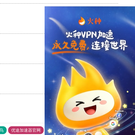
支持
[0]
反对
[0]
支持
[0]
反对
[0]
支持
[0]
反对
[0]
鸟
优途加速器官网
风驰加速器
旋风加速器
八戒看书