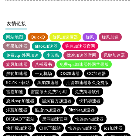
友情链接
网站地图
QuickQ
旋风加速度器
旋风
旋风加速
坚果加速器
tiktok加速器
狗急加速器官网
免费vqn外网加速
小蓝鸟
优途加速器官网
风驰加速器
旋风加速器
八戒看书
免费vps加速器外网苹果版
黑豹加速器
一元机场
IOS加速器
CC加速器
9CZK下载站
黑豹加速器
油管加速器永久免费版
雷霆加速
雷霆每天免费2小时
免费跨墙软件
旋风nvp加速器
黑洞官方加速器
快鸭加速器
洋葱加速器
酷通vp加速器
BitzNet加速器
DISBAO下载站
黑洞加速官网
快连pvn加速器
快柠檬加速器
CHK下载站
快连pvn加速器
ios加速器