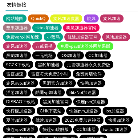
友情链接
网站地图
QuickQ
旋风加速度器
旋风
旋风加速
坚果加速器
tiktok加速器
狗急加速器官网
免费vqn外网加速
小蓝鸟
优途加速器官网
风驰加速器
旋风加速器
八戒看书
免费vps加速器外网苹果版
黑豹加速器
一元机场
IOS加速器
CC加速器
9CZK下载站
黑豹加速器
油管加速器永久免费版
雷霆加速
雷霆每天免费2小时
免费跨墙软件
旋风nvp加速器
黑洞官方加速器
快鸭加速器
洋葱加速器
酷通vp加速器
BitzNet加速器
DISBAO下载站
黑洞加速官网
快连pvn加速器
快柠檬加速器
CHK下载站
快连pvn加速器
ios加速器
夏时加速器
优途加速器
2023免费加速神器
快橙加速器
快连npv加速器
快连vn破解版
CC加速器
twitter加速器