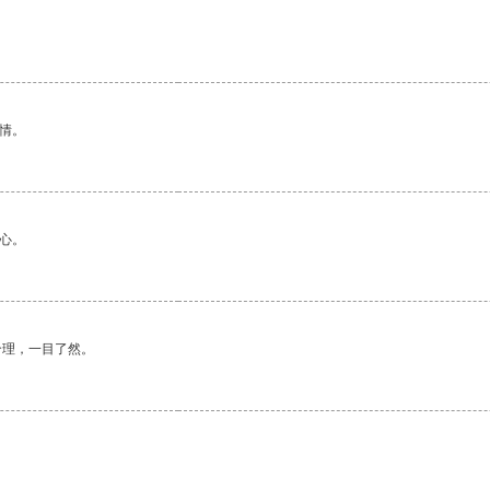
情。
心。
合理，一目了然。