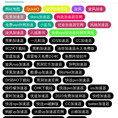
网站地图
QuickQ
旋风加速度器
旋风
旋风加速
坚果加速器
tiktok加速器
狗急加速器官网
免费vqn外网加速
小蓝鸟
优途加速器官网
风驰加速器
旋风加速器
八戒看书
免费vps加速器外网苹果版
黑豹加速器
一元机场
IOS加速器
CC加速器
9CZK下载站
黑豹加速器
油管加速器永久免费版
雷霆加速
雷霆每天免费2小时
免费跨墙软件
旋风nvp加速器
黑洞官方加速器
快鸭加速器
洋葱加速器
酷通vp加速器
BitzNet加速器
DISBAO下载站
黑洞加速官网
快连pvn加速器
快柠檬加速器
CHK下载站
快连pvn加速器
ios加速器
夏时加速器
优途加速器
2023免费加速神器
快橙加速器
快连npv加速器
快连vn破解版
CC加速器
twitter加速器
蚂蚁vp加速器
火箭vp加速器官网
云梯加速器