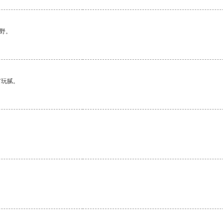
野。
有玩腻。