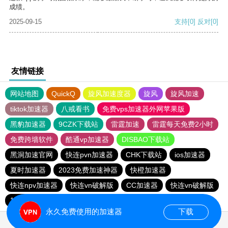
成绩。
2025-09-15
支持
[0]
反对
[0]
友情链接
网站地图
QuickQ
旋风加速度器
旋风
旋风加速
tiktok加速器
八戒看书
免费vps加速器外网苹果版
黑豹加速器
9CZK下载站
雷霆加速
雷霆每天免费2小时
免费跨墙软件
酷通vp加速器
DISBAO下载站
黑洞加速官网
快连pvn加速器
CHK下载站
ios加速器
夏时加速器
2023免费加速神器
快橙加速器
快连npv加速器
快连vn破解版
CC加速器
快连vn破解版
加速器试用3小时
快鸭加速器
永久免费使用的加速器
下载