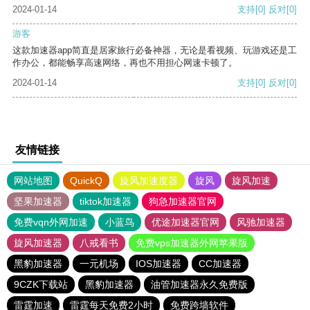
2024-01-14
支持
[0]
反对
[0]
游客
这款加速器app简直是居家旅行必备神器，无论是看视频、玩游戏还是工
作办公，都能畅享高速网络，再也不用担心网速卡顿了。
2024-01-14
支持
[0]
反对
[0]
友情链接
网站地图
QuickQ
旋风加速度器
旋风
旋风加速
坚果加速器
tiktok加速器
狗急加速器官网
免费vqn外网加速
小蓝鸟
优途加速器官网
风驰加速器
旋风加速器
八戒看书
免费vps加速器外网苹果版
黑豹加速器
一元机场
IOS加速器
CC加速器
9CZK下载站
黑豹加速器
油管加速器永久免费版
雷霆加速
雷霆每天免费2小时
免费跨墙软件