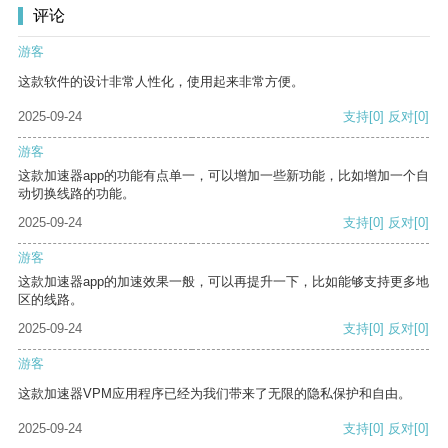
评论
游客
这款软件的设计非常人性化，使用起来非常方便。
2025-09-24
支持
[0]
反对
[0]
游客
这款加速器app的功能有点单一，可以增加一些新功能，比如增加一个自
动切换线路的功能。
2025-09-24
支持
[0]
反对
[0]
游客
这款加速器app的加速效果一般，可以再提升一下，比如能够支持更多地
区的线路。
2025-09-24
支持
[0]
反对
[0]
游客
这款加速器VPM应用程序已经为我们带来了无限的隐私保护和自由。
2025-09-24
支持
[0]
反对
[0]