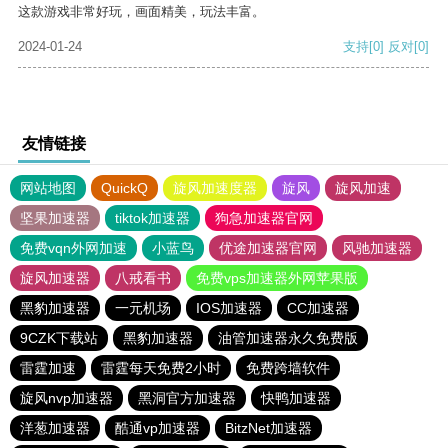
这款游戏非常好玩，画面精美，玩法丰富。
2024-01-24
支持
[0]
反对
[0]
友情链接
网站地图
QuickQ
旋风加速度器
旋风
旋风加速
坚果加速器
tiktok加速器
狗急加速器官网
免费vqn外网加速
小蓝鸟
优途加速器官网
风驰加速器
旋风加速器
八戒看书
免费vps加速器外网苹果版
黑豹加速器
一元机场
IOS加速器
CC加速器
9CZK下载站
黑豹加速器
油管加速器永久免费版
雷霆加速
雷霆每天免费2小时
免费跨墙软件
旋风nvp加速器
黑洞官方加速器
快鸭加速器
洋葱加速器
酷通vp加速器
BitzNet加速器