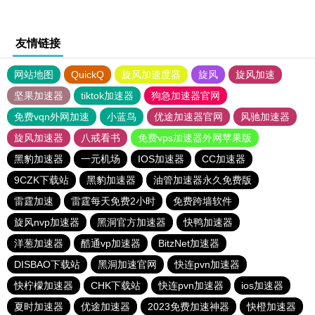
友情链接
网站地图
QuickQ
旋风加速度器
旋风
旋风加速
坚果加速器
tiktok加速器
狗急加速器官网
免费vqn外网加速
小蓝鸟
优途加速器官网
风驰加速器
旋风加速器
八戒看书
免费vps加速器外网苹果版
黑豹加速器
一元机场
IOS加速器
CC加速器
9CZK下载站
黑豹加速器
油管加速器永久免费版
雷霆加速
雷霆每天免费2小时
免费跨墙软件
旋风nvp加速器
黑洞官方加速器
快鸭加速器
洋葱加速器
酷通vp加速器
BitzNet加速器
DISBAO下载站
黑洞加速官网
快连pvn加速器
快柠檬加速器
CHK下载站
快连pvn加速器
ios加速器
夏时加速器
优途加速器
2023免费加速神器
快橙加速器