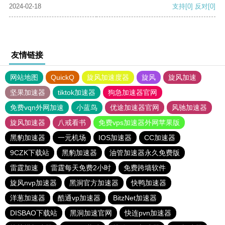
2024-02-18
支持
[0]
反对
[0]
友情链接
网站地图
QuickQ
旋风加速度器
旋风
旋风加速
坚果加速器
tiktok加速器
狗急加速器官网
免费vqn外网加速
小蓝鸟
优途加速器官网
风驰加速器
旋风加速器
八戒看书
免费vps加速器外网苹果版
黑豹加速器
一元机场
IOS加速器
CC加速器
9CZK下载站
黑豹加速器
油管加速器永久免费版
雷霆加速
雷霆每天免费2小时
免费跨墙软件
旋风nvp加速器
黑洞官方加速器
快鸭加速器
洋葱加速器
酷通vp加速器
BitzNet加速器
DISBAO下载站
黑洞加速官网
快连pvn加速器