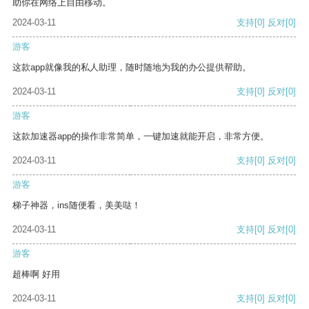
助你在网络上自由移动。
2024-03-11
支持
[0]
反对
[0]
游客
这款app就像我的私人助理，随时随地为我的办公提供帮助。
2024-03-11
支持
[0]
反对
[0]
游客
这款加速器app的操作非常简单，一键加速就能开启，非常方便。
2024-03-11
支持
[0]
反对
[0]
游客
梯子神器，ins随便看，美美哒！
2024-03-11
支持
[0]
反对
[0]
游客
超棒啊 好用
2024-03-11
支持
[0]
反对
[0]