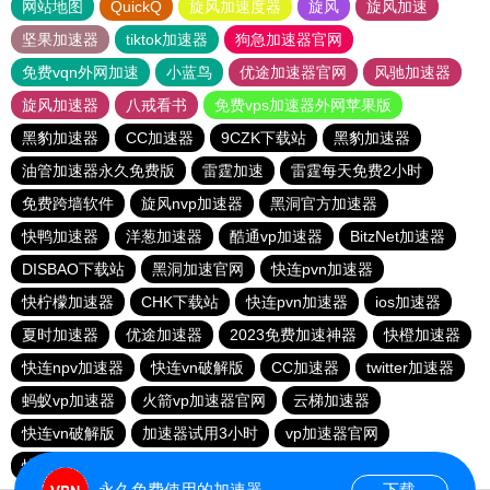
网站地图
QuickQ
旋风加速度器
旋风
旋风加速
坚果加速器
tiktok加速器
狗急加速器官网
免费vqn外网加速
小蓝鸟
优途加速器官网
风驰加速器
旋风加速器
八戒看书
免费vps加速器外网苹果版
黑豹加速器
CC加速器
9CZK下载站
黑豹加速器
油管加速器永久免费版
雷霆加速
雷霆每天免费2小时
免费跨墙软件
旋风nvp加速器
黑洞官方加速器
快鸭加速器
洋葱加速器
酷通vp加速器
BitzNet加速器
DISBAO下载站
黑洞加速官网
快连pvn加速器
快柠檬加速器
CHK下载站
快连pvn加速器
ios加速器
夏时加速器
优途加速器
2023免费加速神器
快橙加速器
快连npv加速器
快连vn破解版
CC加速器
twitter加速器
蚂蚁vp加速器
火箭vp加速器官网
云梯加速器
快连vn破解版
加速器试用3小时
vp加速器官网
快鸭加速器
大象加速器
永久免费使用的加速器
下载