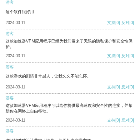
游客
这个软件很好用
2024-03-11
支持
[0]
反对
[0]
游客
这款加速器VPM应用程序已经为我们带来了无限的隐私保护和安全性保
护。
2024-03-11
支持
[0]
反对
[0]
游客
这款游戏的剧情非常感人，让我久久不能忘怀。
2024-03-11
支持
[0]
反对
[0]
游客
这款加速器VPM应用程序可以给你提供最高速度和安全性的连接，并帮
助你在网络上自由移动。
2024-03-11
支持
[0]
反对
[0]
游客