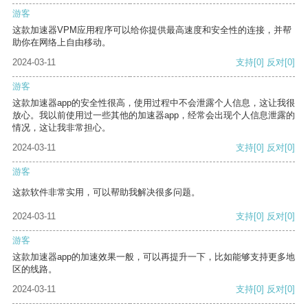
游客
这款加速器VPM应用程序可以给你提供最高速度和安全性的连接，并帮
助你在网络上自由移动。
2024-03-11
支持
[0]
反对
[0]
游客
这款加速器app的安全性很高，使用过程中不会泄露个人信息，这让我很
放心。我以前使用过一些其他的加速器app，经常会出现个人信息泄露的
情况，这让我非常担心。
2024-03-11
支持
[0]
反对
[0]
游客
这款软件非常实用，可以帮助我解决很多问题。
2024-03-11
支持
[0]
反对
[0]
游客
这款加速器app的加速效果一般，可以再提升一下，比如能够支持更多地
区的线路。
2024-03-11
支持
[0]
反对
[0]