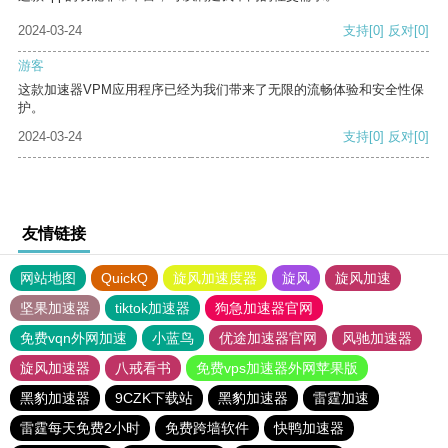
2024-03-24
支持
[0]
反对
[0]
游客
这款加速器VPM应用程序已经为我们带来了无限的流畅体验和安全性保
护。
2024-03-24
支持
[0]
反对
[0]
友情链接
网站地图
QuickQ
旋风加速度器
旋风
旋风加速
坚果加速器
tiktok加速器
狗急加速器官网
免费vqn外网加速
小蓝鸟
优途加速器官网
风驰加速器
旋风加速器
八戒看书
免费vps加速器外网苹果版
黑豹加速器
9CZK下载站
黑豹加速器
雷霆加速
雷霆每天免费2小时
免费跨墙软件
快鸭加速器