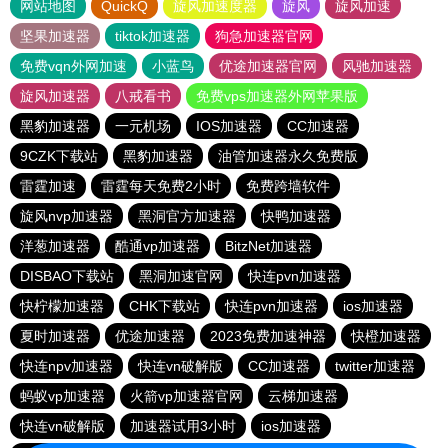
网站地图
QuickQ
旋风加速度器
旋风
旋风加速
坚果加速器
tiktok加速器
狗急加速器官网
免费vqn外网加速
小蓝鸟
优途加速器官网
风驰加速器
旋风加速器
八戒看书
免费vps加速器外网苹果版
黑豹加速器
一元机场
IOS加速器
CC加速器
9CZK下载站
黑豹加速器
油管加速器永久免费版
雷霆加速
雷霆每天免费2小时
免费跨墙软件
旋风nvp加速器
黑洞官方加速器
快鸭加速器
洋葱加速器
酷通vp加速器
BitzNet加速器
DISBAO下载站
黑洞加速官网
快连pvn加速器
快柠檬加速器
CHK下载站
快连pvn加速器
ios加速器
夏时加速器
优途加速器
2023免费加速神器
快橙加速器
快连npv加速器
快连vn破解版
CC加速器
twitter加速器
蚂蚁vp加速器
火箭vp加速器官网
云梯加速器
快连vn破解版
加速器试用3小时
ios加速器