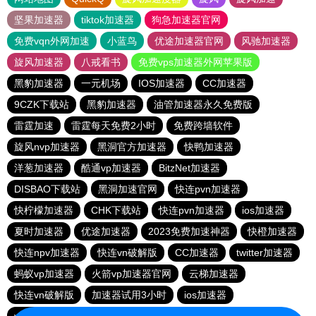
坚果加速器
tiktok加速器
狗急加速器官网
免费vqn外网加速
小蓝鸟
优途加速器官网
风驰加速器
旋风加速器
八戒看书
免费vps加速器外网苹果版
黑豹加速器
一元机场
IOS加速器
CC加速器
9CZK下载站
黑豹加速器
油管加速器永久免费版
雷霆加速
雷霆每天免费2小时
免费跨墙软件
旋风nvp加速器
黑洞官方加速器
快鸭加速器
洋葱加速器
酷通vp加速器
BitzNet加速器
DISBAO下载站
黑洞加速官网
快连pvn加速器
快柠檬加速器
CHK下载站
快连pvn加速器
ios加速器
夏时加速器
优途加速器
2023免费加速神器
快橙加速器
快连npv加速器
快连vn破解版
CC加速器
twitter加速器
蚂蚁vp加速器
火箭vp加速器官网
云梯加速器
快连vn破解版
加速器试用3小时
ios加速器