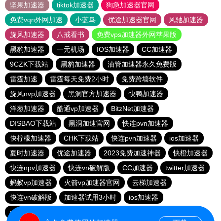
坚果加速器
tiktok加速器
狗急加速器官网
免费vqn外网加速
小蓝鸟
优途加速器官网
风驰加速器
旋风加速器
八戒看书
免费vps加速器外网苹果版
黑豹加速器
一元机场
IOS加速器
CC加速器
9CZK下载站
黑豹加速器
油管加速器永久免费版
雷霆加速
雷霆每天免费2小时
免费跨墙软件
旋风nvp加速器
黑洞官方加速器
快鸭加速器
洋葱加速器
酷通vp加速器
BitzNet加速器
DISBAO下载站
黑洞加速官网
快连pvn加速器
快柠檬加速器
CHK下载站
快连pvn加速器
ios加速器
夏时加速器
优途加速器
2023免费加速神器
快橙加速器
快连npv加速器
快连vn破解版
CC加速器
twitter加速器
蚂蚁vp加速器
火箭vp加速器官网
云梯加速器
快连vn破解版
加速器试用3小时
ios加速器
vp加速器官网
快鸭加速器
大象加速器